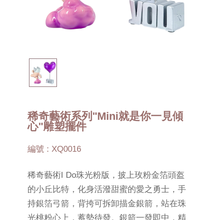
稀奇藝術系列"Mini就是你一見傾
心"雕塑擺件
編號 : XQ0016
稀奇藝術I Do珠光粉版，披上玫粉金箔頭盔
的小丘比特，化身活潑甜蜜的愛之勇士，手
持銀箔弓箭，背挎可拆卸描金銀箭，站在珠
光桃粉心上，蓄勢待發。銀箭一發即中，精