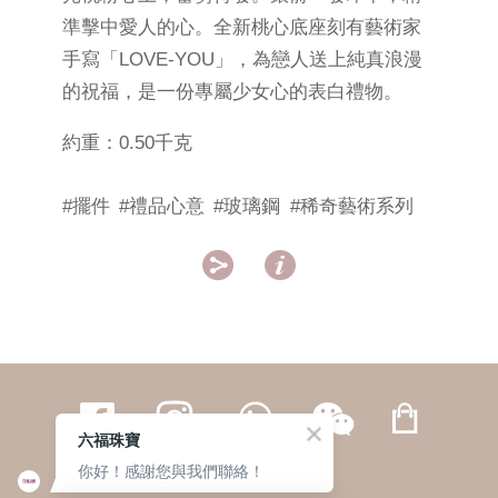
準擊中愛人的心。全新桃心底座刻有藝術家
手寫「LOVE-YOU」，為戀人送上純真浪漫
的祝福，是一份專屬少女心的表白禮物。
約重：0.50千克
#擺件
#禮品心意
#玻璃鋼
#稀奇藝術系列


六福珠寶
你好！感謝您與我們聯絡！
繁體
簡体
ENG
|
|