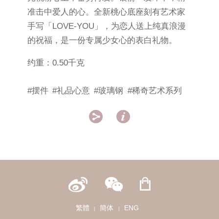
准击中爱人的心。全新桃心底座刻有艺术家
手写「LOVE-YOU」，为恋人送上纯真浪漫
的祝福，是一份专属少女心的表白礼物。
约重：0.50千克
#摆件
#礼品心意
#玻璃钢
#稀奇艺术系列


繁體
簡体
ENG
|
|