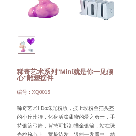
稀奇艺术系列"Mini就是你一见倾
心"雕塑摆件
编号 : XQ0016
稀奇艺术I Do珠光粉版，披上玫粉金箔头盔
的小丘比特，化身活泼甜蜜的爱之勇士，手
持银箔弓箭，背挎可拆卸描金银箭，站在珠
光桃粉心上，蓄势待发。银箭一发即中，精