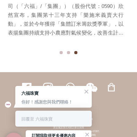
司（「六福」/「集團」）（股份代號：0590）欣
然宣布，集團第十三年支持「樂施米義賣大行
動」，並於今年獲得「集體訂米籌款獎季軍」，以
表揚集團持續支持小農應對氣候變化，改善生計，
實現可持續發展。 六福集團主席兼行政總裁黃偉
常先生表示：「本年度『樂施米義賣大行動』以
『撐小農，改變從一包米開始』為主題，呼應了集
團『聚愛成家』企業使命的初心。我們期望透過參
與此項籌款活動，凝聚大眾力量，喚起社會對弱勢
小農及氣候變化的廣泛關注。未來，集團將繼續與
六福珠寶
樂施會同行，結合企業資源與社會責任，與廣大市
你好！感謝您與我們聯絡！
民一起為構建可持續的未來貢獻力量。」 「樂施
繁體
簡体
ENG
|
|
米義賣大行動」是樂施會一年一度的大型籌款活
回覆至 六福珠寶
© 六福集團 版權所有 不得轉載
|
私隱政策
動，所籌善款將用於支持樂施會的扶貧發展項目，
貴金屬及寶石A類註冊交易商
支援中國內地貧困小農提升耕種技術及應對極端天
(六福企業禮品(國際)有限公司-註冊號碼:A-B-24-05-07207;
訂閱我取得更多優惠內容
六福電子商貿有限公司-註冊號碼:A-B-24-05-07206)