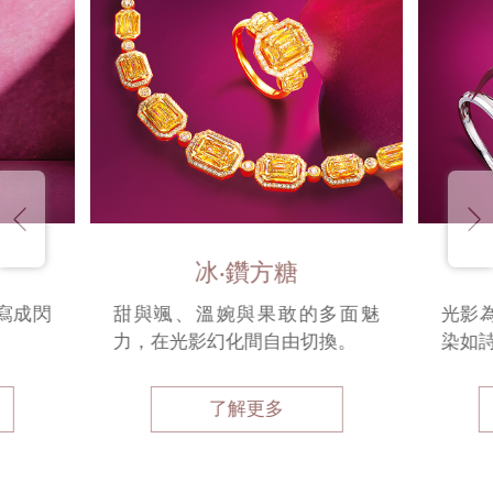
冰‧鑽方糖
寫成閃
甜與颯、溫婉與果敢的多面魅
光影
力，在光影幻化間自由切換。
染如
了解更多