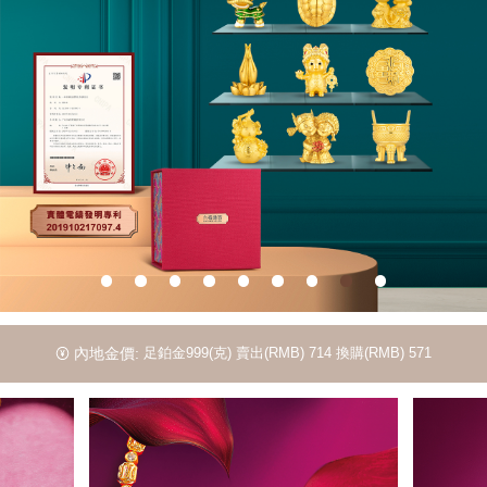
內地金價:
足鉑金999(克)
賣出(RMB) 714
換購(RMB) 571