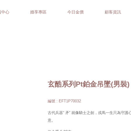
員中心
婚享專區
今日金價
顧客資訊
玄酷系列Pt鉑金吊墜(男裝)
編號 : EFT1P70032
古代兵器“ 矛” 就像騎士之劍，戎馬一生只為守
意。