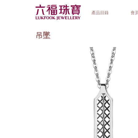
產品目錄
會
吊墜
首飾系列
鐘錶品牌
精選禮品