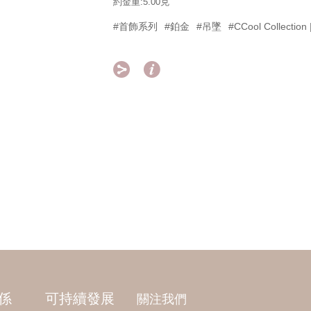
約金重:5.00克
#首飾系列
#鉑金
#吊墜
#CCool Collecti


係
可持續發展
關注我們