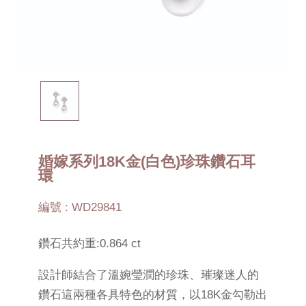
婚嫁系列18K金(白色)珍珠鑽石耳
環
編號 : WD29841
鑽石共約重:0.864 ct
設計師結合了溫婉瑩潤的珍珠、璀璨迷人的
鑽石這兩種各具特色的材質，以18K金勾勒出