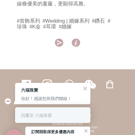
線條優美的蔓藤，更顯得高雅。
#首飾系列
#Wedding | 婚嫁系列
#鑽石
#
珍珠
#K金
#耳環
#婚嫁


六福珠寶
你好！感謝您與我們聯絡！
繁體
簡体
ENG
|
|
回覆至 六福珠寶
© 六福集團 版權所有 不得轉載
|
私隱政策
貴金屬及寶石A類註冊交易商
(六福企業禮品(國際)有限公司-註冊號碼:A-B-24-05-07207;
訂閱我取得更多優惠內容
六福電子商貿有限公司-註冊號碼:A-B-24-05-07206)
貴金屬及寶石B類註冊交易商