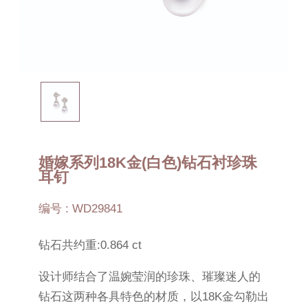
婚嫁系列18K金(白色)钻石衬珍珠
耳钉
编号 : WD29841
钻石共约重:0.864 ct
设计师结合了温婉莹润的珍珠、璀璨迷人的
钻石这两种各具特色的材质，以18K金勾勒出