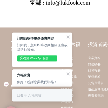
訂閱我取得更多優惠內容
關於六福
投資者關
訂閱我，您可即時收到相關優惠或
是活動通知。
最新消息
企業資料
連結 WhatsApp 帳號
集團簡介
財務摘要
企業理念
財務報表
六福珠寶
發展里程碑
業績簡報
你好！感謝您與我們聯絡！
業務範疇
公告及通告
質量保證
通函及其他股
回覆至 六福珠寶
獎項殊榮
投資者查詢
社會責任