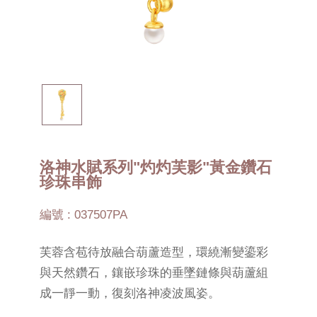
洛神水賦系列"灼灼芙影"黃金鑽石
珍珠串飾
編號 : 037507PA
芙蓉含苞待放融合葫蘆造型，環繞漸變鎏彩
與天然鑽石，鑲嵌珍珠的垂墜鏈條與葫蘆組
成一靜一動，復刻洛神凌波風姿。