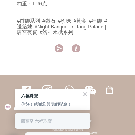
約重：1.96克
#首飾系列
#鑽石
#珍珠
#黃金
#串飾
#
送給她
#Night Banquet in Tang Palace |
唐宮夜宴
#洛神水賦系列


六福珠寶
你好！感謝您與我們聯絡！
繁體
簡体
ENG
|
|
回覆至 六福珠寶
© 六福集團 版權所有 不得轉載
|
私隱政策
貴金屬及寶石A類註冊交易商
(六福企業禮品(國際)有限公司-註冊號碼:A-B-24-05-07207;