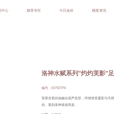
员中心
婚享专区
今日金价
顾客资讯
洛神水赋系列"灼灼芙影"
编号 : 037507PA
芙蓉含苞待放融合葫芦造型，环绕渐变鎏彩与天
动，复刻洛神凌波风姿。