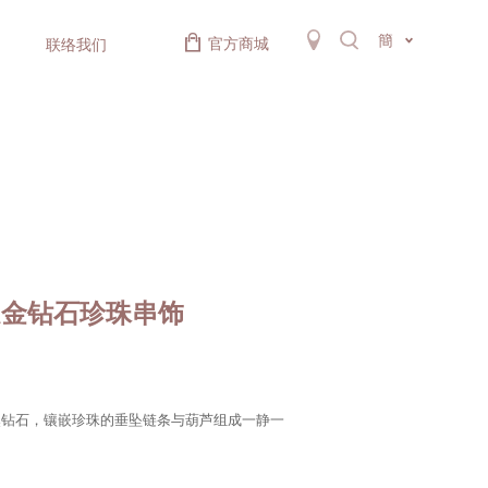
簡
官方商城
联络我们
足金钻石珍珠串饰
然钻石，镶嵌珍珠的垂坠链条与葫芦组成一静一