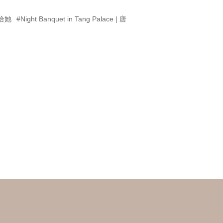
给她
#Night Banquet in Tang Palace | 唐