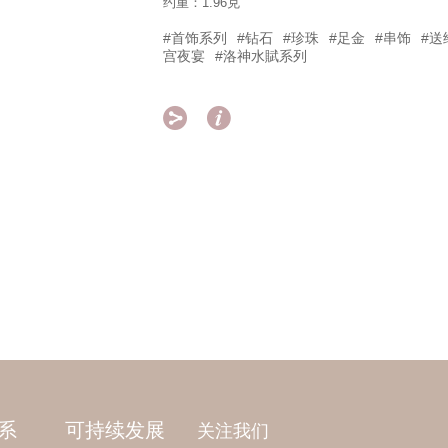
约重：1.96克
#首饰系列
#钻石
#珍珠
#足金
#串饰
#送
宫夜宴
#洛神水賦系列


系
可持续发展
关注我们