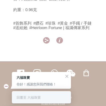
約重：0.96克
#首飾系列
#鑽石
#珍珠
#黃金
#手鐲 / 手鏈
#送給她
#Heirloom Fortune | 福滿傳家系列


六福珠寶
你好！感謝您與我們聯絡！
繁體
簡体
ENG
|
|
回覆至 六福珠寶
© 六福集團 版權所有 不得轉載
|
私隱政策
貴金屬及寶石A類註冊交易商