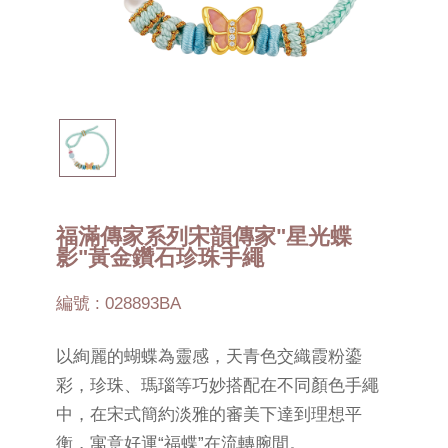
福滿傳家系列宋韻傳家"星光蝶
影"黃金鑽石珍珠手繩
編號 : 028893BA
以絢麗的蝴蝶為靈感，天青色交織霞粉鎏
彩，珍珠、瑪瑙等巧妙搭配在不同顏色手繩
中，在宋式簡約淡雅的審美下達到理想平
衡，寓意好運“福蝶”在流轉腕間。