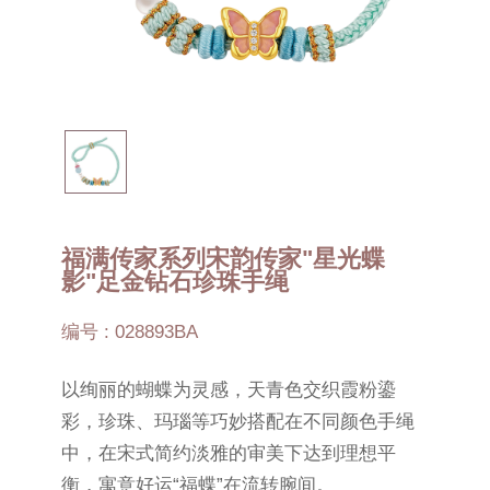
福满传家系列宋韵传家"星光蝶
影"足金钻石珍珠手绳
编号 : 028893BA
以绚丽的蝴蝶为灵感，天青色交织霞粉鎏
彩，珍珠、玛瑙等巧妙搭配在不同颜色手绳
中，在宋式简约淡雅的审美下达到理想平
衡，寓意好运“福蝶”在流转腕间。