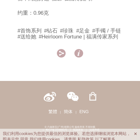
约重：0.96克
#首饰系列
#钻石
#珍珠
#足金
#手镯 / 手链
#送给她
#Heirloom Fortune | 福满传家系列


繁體
簡体
ENG
|
|
© 六福珠宝(广州)有限公司 版权所有 不得转载
|
粤ICP备15048991号
|
私隐政策
|
法律声明
我们利用cookies为您提供最佳的浏览体验。若您选择继续浏览本网站，

即表示您
同意
我们使用cookies。请查阅
私隐政策
以了解更多。