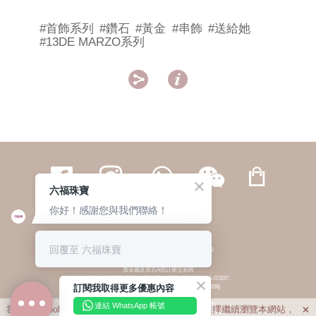
#首飾系列
#鑽石
#黃金
#串飾
#送給她
#13DE MARZO系列


六福珠寶
你好！感謝您與我們聯絡！
繁體
簡体
ENG
|
|
回覆至 六福珠寶
© 六福集團 版權所有 不得轉載
|
私隱政策
貴金屬及寶石A類註冊交易商
(六福企業禮品(國際)有限公司-註冊號碼:A-B-24-05-07207;
訂閱我取得更多優惠內容
六福電子商貿有限公司-註冊號碼:A-B-24-05-07206)
貴金屬及寶石B類註冊交易商
(六福集團有限公司-註冊號碼:B-B-24-05-07258;
連結 WhatsApp 帳號
我們利用cookies為您提供最佳的瀏覽體驗。若您選擇繼續瀏覽本網站，

六福珠寶金行(香港)有限公司-註冊號碼:B-B-24-05-07259)