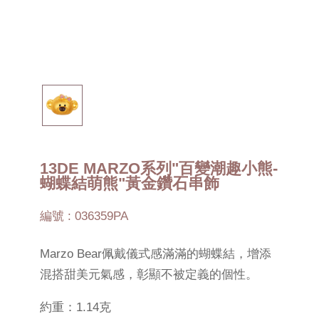
13DE MARZO系列"百變潮趣小熊-
蝴蝶結萌熊"黃金鑽石串飾
編號 : 036359PA
Marzo Bear佩戴儀式感滿滿的蝴蝶結，增添
混搭甜美元氣感，彰顯不被定義的個性。
約重：1.14克