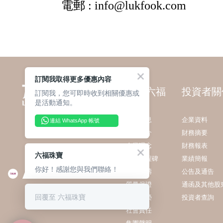
訂閱我取得更多優惠內容
關於六福
投資者關
訂閱我，您可即時收到相關優惠或
是活動通知。
最新消息
企業資料
連結 WhatsApp 帳號
集團簡介
財務摘要
企業理念
財務報表
六福珠寶
發展里程碑
業績簡報
你好！感謝您與我們聯絡！
業務範疇
公告及通告
質量保證
通函及其他股
回覆至 六福珠寶
獎項殊榮
投資者查詢
社會責任