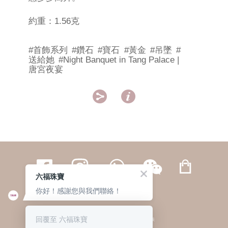
約重：1.56克
#首飾系列
#鑽石
#寶石
#黃金
#吊墜
#
送給她
#Night Banquet in Tang Palace |
唐宮夜宴


六福珠寶
你好！感謝您與我們聯絡！
繁體
簡体
ENG
|
|
回覆至 六福珠寶
© 六福集團 版權所有 不得轉載
|
私隱政策