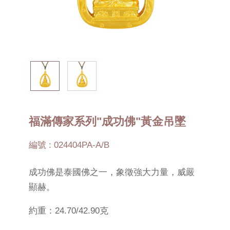
福滿傳家系列"成功佛"黃金吊墜
編號 : 024404PA-A/B
成功佛是泰國佛之一，象徵強大力量，威嚴
顯赫。
約重：24.70/42.90克