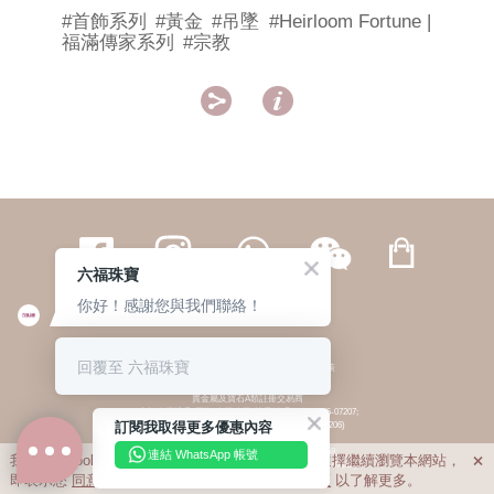
#首飾系列
#黃金
#吊墜
#Heirloom Fortune |
福滿傳家系列
#宗教


六福珠寶
你好！感謝您與我們聯絡！
繁體
簡体
ENG
|
|
回覆至 六福珠寶
© 六福集團 版權所有 不得轉載
|
私隱政策
貴金屬及寶石A類註冊交易商
(六福企業禮品(國際)有限公司-註冊號碼:A-B-24-05-07207;
訂閱我取得更多優惠內容
六福電子商貿有限公司-註冊號碼:A-B-24-05-07206)
貴金屬及寶石B類註冊交易商
(六福集團有限公司-註冊號碼:B-B-24-05-07258;
連結 WhatsApp 帳號
我們利用cookies為您提供最佳的瀏覽體驗。若您選擇繼續瀏覽本網站，

六福珠寶金行(香港)有限公司-註冊號碼:B-B-24-05-07259)
即表示您
同意
我們使用cookies。請查閱
私隱政策
以了解更多。