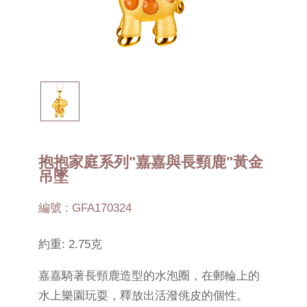
抱抱家庭系列"嘉嘉與長頸鹿"黃金
吊墜
編號 : GFA170324
約重: 2.75克
嘉嘉騎著長頸鹿造型的水泡圈，在郵輪上的
水上樂園玩耍，釋放出活潑佻皮的個性。