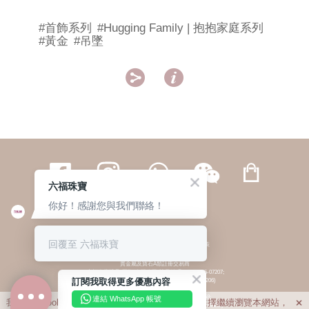
#首飾系列
#Hugging Family | 抱抱家庭系列
#黃金
#吊墜


六福珠寶
你好！感謝您與我們聯絡！
繁體
簡体
ENG
|
|
回覆至 六福珠寶
© 六福集團 版權所有 不得轉載
|
私隱政策
貴金屬及寶石A類註冊交易商
(六福企業禮品(國際)有限公司-註冊號碼:A-B-24-05-07207;
訂閱我取得更多優惠內容
六福電子商貿有限公司-註冊號碼:A-B-24-05-07206)
貴金屬及寶石B類註冊交易商
(六福集團有限公司-註冊號碼:B-B-24-05-07258;
連結 WhatsApp 帳號
我們利用cookies為您提供最佳的瀏覽體驗。若您選擇繼續瀏覽本網站，

六福珠寶金行(香港)有限公司-註冊號碼:B-B-24-05-07259)