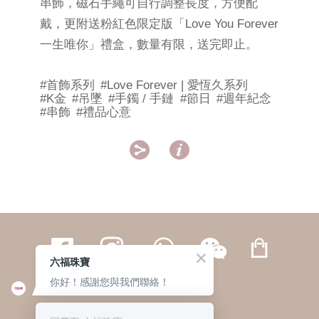
串飾，磁石手繩可自行調整長度，方便配
戴，更附送粉紅色限定版「Love You Forever
一生唯你」禮盒，數量有限，送完即止。
#首飾系列
#Love Forever | 愛恆久系列
#K金
#吊墜
#手鐲 / 手鏈
#節日
#週年紀念
#串飾
#禮品心意


六福珠寶
你好！感謝您與我們聯絡！
繁體
簡体
ENG
|
|