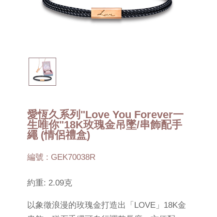
愛恆久系列"Love You Forever一
生唯你"18K玫瑰金吊墜/串飾配手
繩 (情侶禮盒)
編號 : GEK70038R
約重: 2.09克
以象徵浪漫的玫瑰金打造出「LOVE」18K金