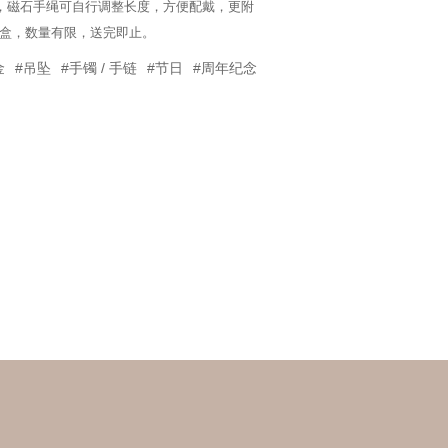
饰，磁石手绳可自行调整长度，方便配戴，更附
你」礼盒，数量有限，送完即止。
金
#吊坠
#手镯 / 手链
#节日
#周年纪念