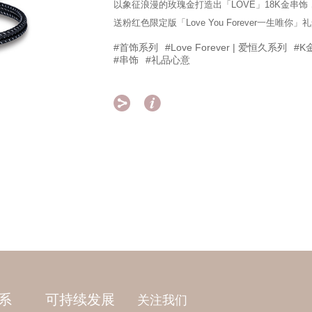
以象征浪漫的玫瑰金打造出「LOVE」18K金串
送粉红色限定版「Love You Forever一生唯
#首饰系列
#Love Forever | 爱恒久系列
#K
#串饰
#礼品心意


系
可持续发展
关注我们