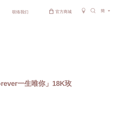
簡
官方商城
联络我们
orever一生唯你」18K玫