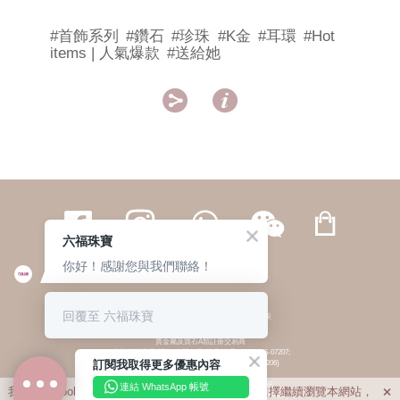
#首飾系列
#鑽石
#珍珠
#K金
#耳環
#Hot
items | 人氣爆款
#送給她


六福珠寶
你好！感謝您與我們聯絡！
繁體
簡体
ENG
|
|
回覆至 六福珠寶
© 六福集團 版權所有 不得轉載
|
私隱政策
貴金屬及寶石A類註冊交易商
(六福企業禮品(國際)有限公司-註冊號碼:A-B-24-05-07207;
訂閱我取得更多優惠內容
六福電子商貿有限公司-註冊號碼:A-B-24-05-07206)
貴金屬及寶石B類註冊交易商
(六福集團有限公司-註冊號碼:B-B-24-05-07258;
連結 WhatsApp 帳號
我們利用cookies為您提供最佳的瀏覽體驗。若您選擇繼續瀏覽本網站，

六福珠寶金行(香港)有限公司-註冊號碼:B-B-24-05-07259)