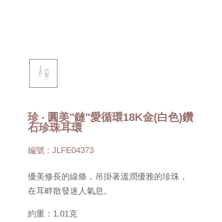
珍 ‧ 圓美"鏈"愛循環18K金(白色)鑽
石珍珠耳環
編號 : JLFE04373
優美修長的線條，吊掛著溫潤優雅的珍珠，
在耳畔散發迷人氣息。
約重：1.01克