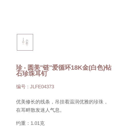
珍 ‧ 圆美"链"爱循环18K金(白色)钻
石珍珠耳钉
编号 : JLFE04373
优美修长的线条，吊挂着温润优雅的珍珠，
在耳畔散发迷人气息。
约重：1.01克