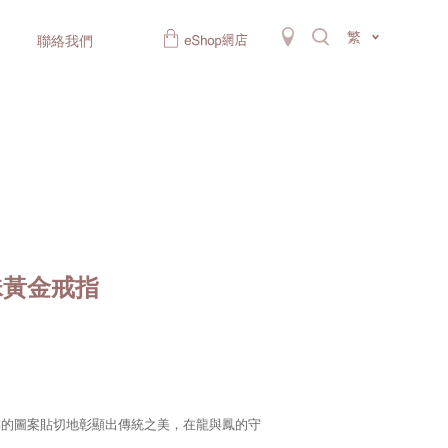
繁
聯絡我們
珠黃金戒指
祥的圖案貼切地彰顯出傳統之美，在龍與鳳的守