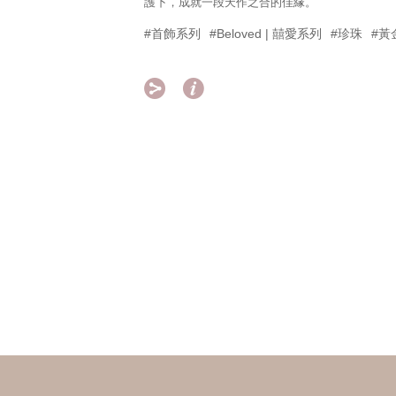
護下，成就一段天作之合的佳緣。
#首飾系列
#Beloved | 囍愛系列
#珍珠
#黃

