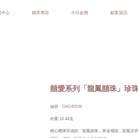
員中心
婚享專區
今日金價
顧客資訊
囍愛系列「龍鳳囍珠」珍
編號 : GAG40039
約重:10.44克
精心雕琢而成的「龍鳳囍珠」黃金戒指，龍鳳呈