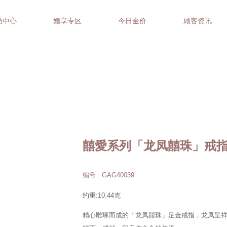
员中心
婚享专区
今日金价
顾客资讯
囍愛系列「龙凤囍珠」戒
编号 : GAG40039
约重:10.44克
精心雕琢而成的「龙凤囍珠」足金戒指，龙凤呈