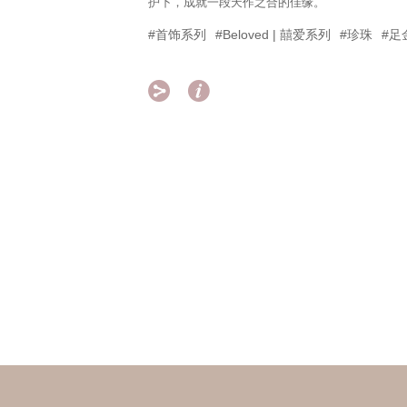
护下，成就一段天作之合的佳缘。
#首饰系列
#Beloved | 囍爱系列
#珍珠
#足

