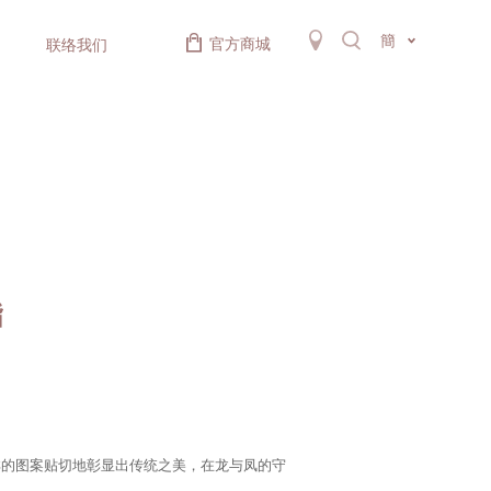
簡
官方商城
联络我们
指
祥的图案贴切地彰显出传统之美，在龙与凤的守