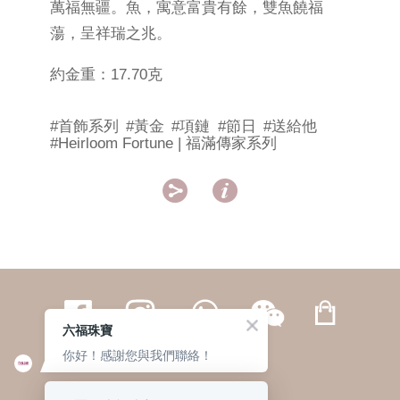
萬福無疆。魚，寓意富貴有餘，雙魚饒福
蕩，呈祥瑞之兆。
約金重：17.70克
#首飾系列
#黃金
#項鏈
#節日
#送給他
#Heirloom Fortune | 福滿傳家系列


六福珠寶
你好！感謝您與我們聯絡！
繁體
簡体
ENG
|
|