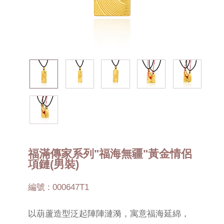
福滿傳家系列"福海無疆"黃金情侶
項鏈(男裝)
編號 : 000647T1
以葫蘆造型泛起陣陣漣漪，寓意福海延綿，