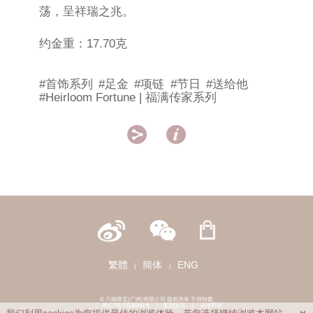
荡，呈祥瑞之兆。
约金重：17.70克
#首饰系列
#足金
#项链
#节日
#送给他
#Heirloom Fortune | 福满传家系列


繁體
簡体
ENG
|
|
© 六福珠宝(广州)有限公司 版权所有 不得转载
|
粤ICP备15048991号
|
私隐政策
|
法律声明