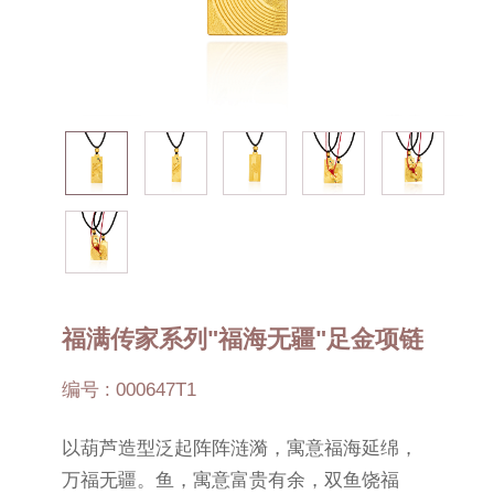
福满传家系列"福海无疆"足金项链
编号 : 000647T1
以葫芦造型泛起阵阵涟漪，寓意福海延绵，
万福无疆。鱼，寓意富贵有余，双鱼饶福