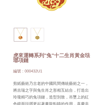
虎來運轉系列"兔"十二生肖黃金琺
瑯項鏈
編號 : 000432U1
剪紙藝術乃古老的中國民間傳統藝術之一，
將吉瑞之字與兔生肖之形相互結合，打造出
玲瓏精巧的兔項鏈，造型別致，吊墜上的紅
色鏡面琺瑯更起著畫龍點睛的作用，喜慶非