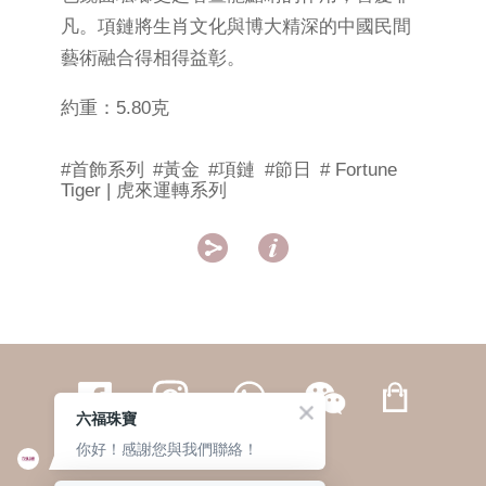
凡。項鏈將生肖文化與博大精深的中國民間
藝術融合得相得益彰。
約重：5.80克
#首飾系列
#黃金
#項鏈
#節日
# Fortune
Tiger | 虎來運轉系列


六福珠寶
你好！感謝您與我們聯絡！
繁體
簡体
ENG
|
|