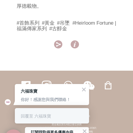
厚德載物。
#首飾系列
#黃金
#吊墜
#Heirloom Fortune |
福滿傳家系列
#古醇金


六福珠寶
你好！感謝您與我們聯絡！
繁體
簡体
ENG
|
|
回覆至 六福珠寶
© 六福集團 版權所有 不得轉載
|
私隱政策
貴金屬及寶石A類註冊交易商
(六福企業禮品(國際)有限公司-註冊號碼:A-B-24-05-07207;
訂閱我取得更多優惠內容
六福電子商貿有限公司-註冊號碼:A-B-24-05-07206)