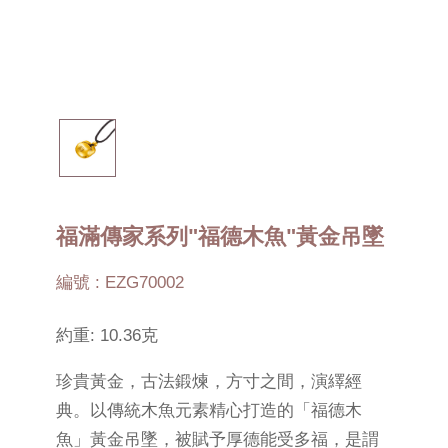
福滿傳家系列"福德木魚"黃金吊墜
編號 : EZG70002
約重: 10.36克
珍貴黃金，古法鍛煉，方寸之間，演繹經
典。以傳統木魚元素精心打造的「福德木
魚」黃金吊墜，被賦予厚德能受多福，是謂