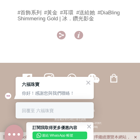
#首飾系列
#黃金
#耳環
#送給她
#DiaBling
Shimmering Gold | 冰．鑽光影金


六福珠寶
你好！感謝您與我們聯絡！
繁體
簡体
ENG
|
|
回覆至 六福珠寶
© 六福集團 版權所有 不得轉載
|
私隱政策
貴金屬及寶石A類註冊交易商
(六福企業禮品(國際)有限公司-註冊號碼:A-B-24-05-07207;
訂閱我取得更多優惠內容
六福電子商貿有限公司-註冊號碼:A-B-24-05-07206)
貴金屬及寶石B類註冊交易商
(六福集團有限公司-註冊號碼:B-B-24-05-07258;
連結 WhatsApp 帳號
我們利用cookies為您提供最佳的瀏覽體驗。若您選擇繼續瀏覽本網站，

六福珠寶金行(香港)有限公司-註冊號碼:B-B-24-05-07259)