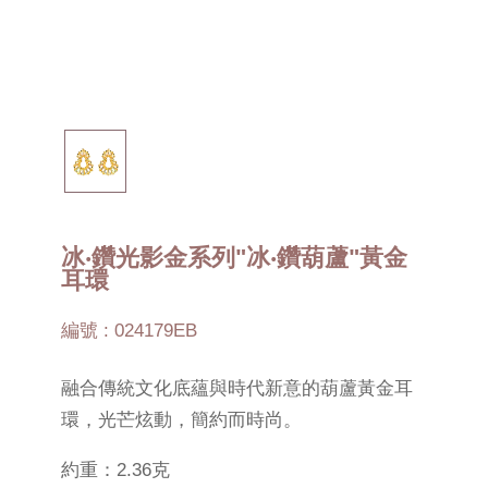
冰‧鑽光影金系列"冰‧鑽葫蘆"黃金
耳環
編號 : 024179EB
融合傳統文化底蘊與時代新意的葫蘆黃金耳
環，光芒炫動，簡約而時尚。
約重：2.36克