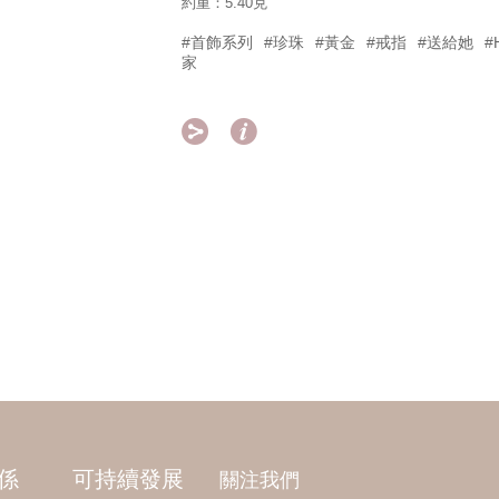
約重：5.40克
#首飾系列
#珍珠
#黃金
#戒指
#送給她
#
家


係
可持續發展
關注我們