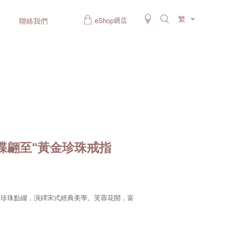
繁
聯絡我們
蝶翩至"黃金珍珠戒指
、珍珠點綴，演繹宋式經典美學。芙蓉花開，富