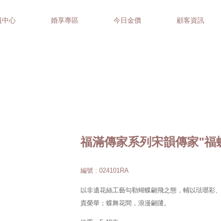
員中心
婚享專區
今日金價
顧客資訊
福滿傳家系列宋韻傳家"福
編號 : 024101RA
以非遺花絲工藝勾勒蝴蝶翩飛之態，輔以琺瑯彩
貴榮華；蝶舞花間，浪漫翩躚。