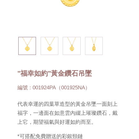
"福幸如約"黃金鑽石吊墜
編號 : 001924PA（001925NA）
代表幸運的四葉草造型的黃金吊墜一面刻上
福字，一邊面在如意雲內綴上璀璨鑽石，戴
上它，期望福氣與好運如約而至。
*可搭配免費贈送的彩銀頸鏈