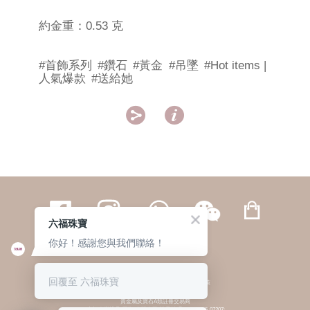
約金重：0.53 克
#首飾系列
#鑽石
#黃金
#吊墜
#Hot items |
人氣爆款
#送給她


六福珠寶
你好！感謝您與我們聯絡！
繁體
簡体
ENG
|
|
回覆至 六福珠寶
© 六福集團 版權所有 不得轉載
|
私隱政策
貴金屬及寶石A類註冊交易商
(六福企業禮品(國際)有限公司-註冊號碼:A-B-24-05-07207;