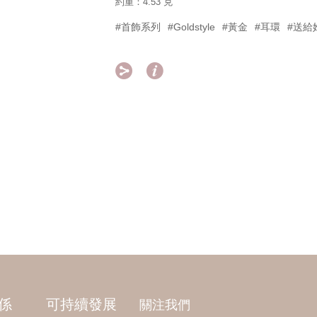
約重：4.53 克
#首飾系列
#Goldstyle
#黃金
#耳環
#送給


係
可持續發展
關注我們