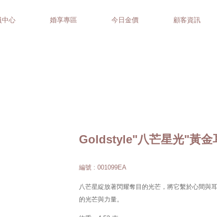
員中心
婚享專區
今日金價
顧客資訊
Goldstyle"八芒星光"黃
編號 : 001099EA
八芒星綻放著閃耀奪目的光芒，將它繫於心間與
的光芒與力量。