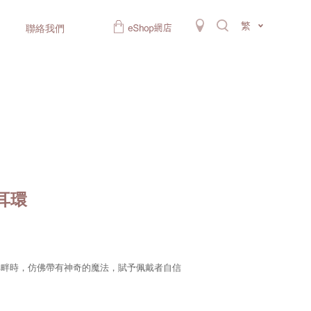
繁
聯絡我們
金耳環
耳畔時，仿佛帶有神奇的魔法，賦予佩戴者自信