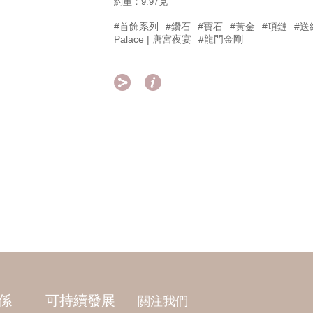
約重：9.97克
#首飾系列
#鑽石
#寶石
#黃金
#項鏈
#送
Palace | 唐宮夜宴
#龍門金剛


係
可持續發展
關注我們