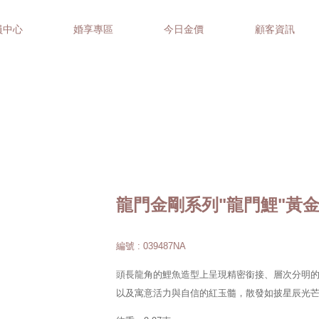
員中心
婚享專區
今日金價
顧客資訊
龍門金剛系列"龍門鯉"黃
編號 : 039487NA
頭長龍角的鯉魚造型上呈現精密銜接、層次分明
以及寓意活力與自信的紅玉髓，散發如披星辰光