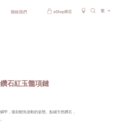
繁
聯絡我們
金鑽石紅玉髓項鏈
的鱗甲，復刻鯉魚游動的姿態。點綴天然鑽石，
芒。