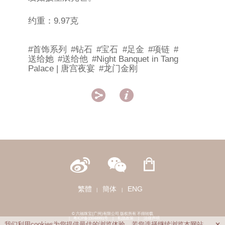
约重：9.97克
#首饰系列
#钻石
#宝石
#足金
#项链
#
送给她
#送给他
#Night Banquet in Tang
Palace | 唐宫夜宴
#龙门金刚


繁體
簡体
ENG
|
|
© 六福珠宝(广州)有限公司 版权所有 不得转载
|
粤ICP备15048991号
|
私隐政策
|
法律声明
我们利用cookies为您提供最佳的浏览体验。若您选择继续浏览本网站，
