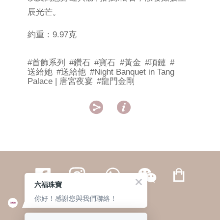
辰光芒。
約重：9.97克
#首飾系列
#鑽石
#寶石
#黃金
#項鏈
#
送給她
#送給他
#Night Banquet in Tang
Palace | 唐宮夜宴
#龍門金剛


六福珠寶
你好！感謝您與我們聯絡！
繁體
簡体
ENG
|
|