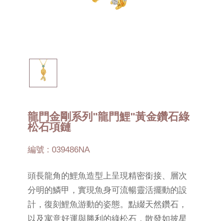
龍門金剛系列"龍門鯉"黃金鑽石綠
松石項鏈
編號 : 039486NA
頭長龍角的鯉魚造型上呈現精密銜接、層次
分明的鱗甲，實現魚身可流暢靈活擺動的設
計，復刻鯉魚游動的姿態。點綴天然鑽石，
以及寓意好運與勝利的綠松石，散發如披星