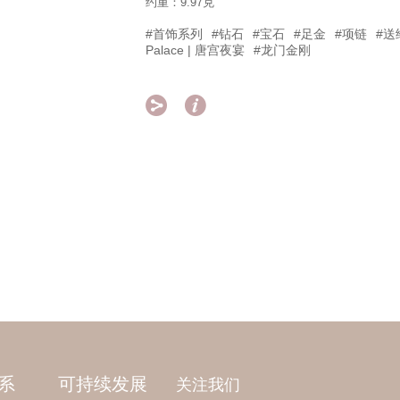
约重：9.97克
#首饰系列
#钻石
#宝石
#足金
#项链
#送
Palace | 唐宫夜宴
#龙门金刚


系
可持续发展
关注我们