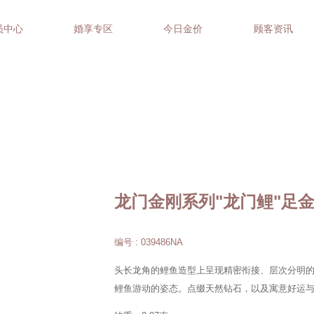
员中心
婚享专区
今日金价
顾客资讯
龙门金刚系列"龙门鲤"足
编号 : 039486NA
头长龙角的鲤鱼造型上呈现精密衔接、层次分明
鲤鱼游动的姿态。点缀天然钻石，以及寓意好运