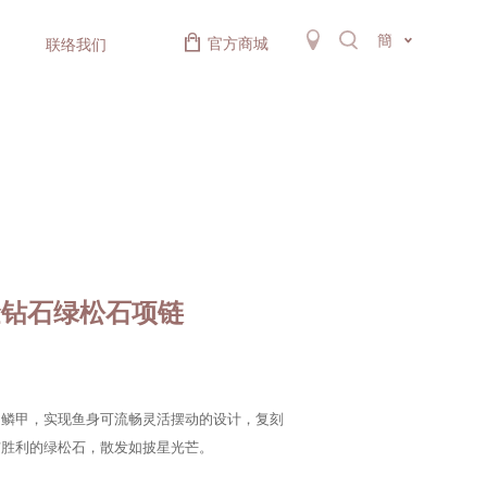
簡
官方商城
联络我们
金钻石绿松石项链
的鳞甲，实现鱼身可流畅灵活摆动的设计，复刻
与胜利的绿松石，散发如披星光芒。