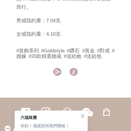
而行。
男戒指約重：7.04克
女戒指約重：4.10克
#首飾系列
#Goldstyle
#鑽石
#黃金
#對戒
#
婚嫁
#20款精選婚戒
#送給她
#送給他


六福珠寶
你好！感謝您與我們聯絡！
繁體
簡体
ENG
|
|