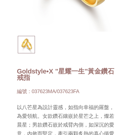
Goldstyle•X "星耀一生"黃金鑽石
戒指
編號 : 037623MA/037623FA
以八芒星為設計靈感，如指向幸福的羅盤，
為愛領航。女款鑽石鑲嵌於星芒之上，燦若
晨星；男款鑽石嵌於戒臂內側，如深沉的愛
意，內斂而堅定，牽引兩顆炙熱的真心循愛