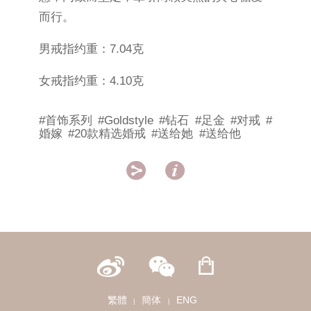
而行。
男戒指约重：7.04克
女戒指约重：4.10克
#首饰系列
#Goldstyle
#钻石
#足金
#对戒
#
婚嫁
#20款精选婚戒
#送给她
#送给他


繁體
簡体
ENG
|
|