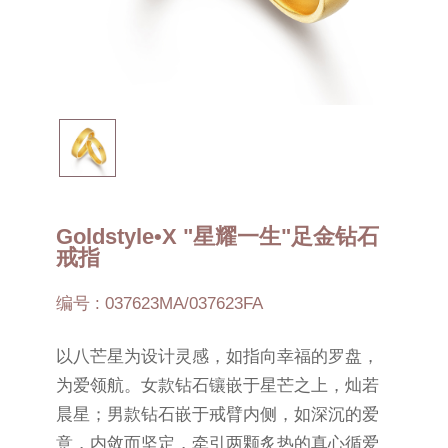
Goldstyle•X "星耀一生"足金钻石
戒指
编号 : 037623MA/037623FA
以八芒星为设计灵感，如指向幸福的罗盘，
为爱领航。女款钻石镶嵌于星芒之上，灿若
晨星；男款钻石嵌于戒臂内侧，如深沉的爱
意，内敛而坚定，牵引两颗炙热的真心循爱