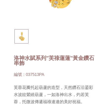
洛神水賦系列"芙祿蓮蓮"黃金鑽石
串飾
編號 : 037513PA
芙蓉花瓣托起葫蘆的造型，天然鑽石沿鎏彩
水波紋縈繞葫蘆，一如洛神出水，灼若芙
蓉，托微波傳遞福祿連連的美好祝福。