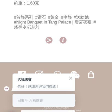
約重：1.60克
#首飾系列
#鑽石
#黃金
#串飾
#送給她
#Night Banquet in Tang Palace | 唐宮夜宴
#
洛神水賦系列


六福珠寶
你好！感謝您與我們聯絡！
繁體
簡体
ENG
|
|
回覆至 六福珠寶
© 六福集團 版權所有 不得轉載
|
私隱政策
貴金屬及寶石A類註冊交易商
(六福企業禮品(國際)有限公司-註冊號碼:A-B-24-05-07207;