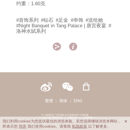
约重：1.60克
#首饰系列
#钻石
#足金
#串饰
#送给她
#Night Banquet in Tang Palace | 唐宫夜宴
#
洛神水賦系列


繁體
簡体
ENG
|
|
© 六福珠宝(广州)有限公司 版权所有 不得转载
|
粤ICP备15048991号
|
私隐政策
|
法律声明
我们利用cookies为您提供最佳的浏览体验。若您选择继续浏览本网站，

即表示您
同意
我们使用cookies。请查阅
私隐政策
以了解更多。