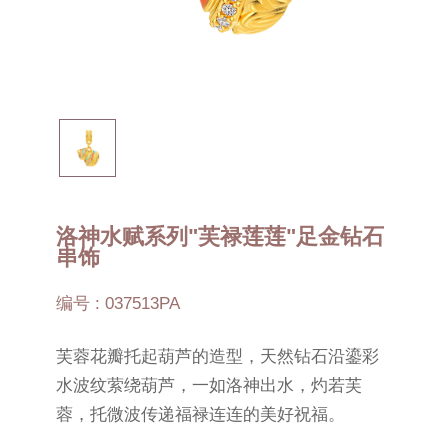
洛神水赋系列"芙禄莲莲"足金钻石
串饰
编号 : 037513PA
芙蓉花瓣托起葫芦的造型，天然钻石沿鎏彩
水波纹萦绕葫芦，一如洛神出水，灼若芙
蓉，托微波传递福禄连连的美好祝福。