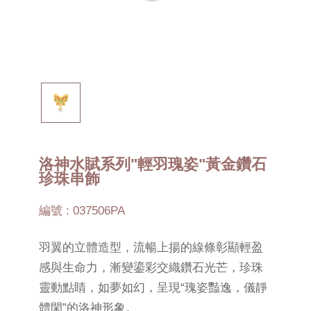
洛神水賦系列"輕羽瑰姿"黃金鑽石
珍珠串飾
編號 : 037506PA
羽翼的立體造型，流暢上揚的線條彰顯輕盈
感與生命力，漸變鎏彩交織鑽石光芒，珍珠
靈動點睛，如夢如幻，呈現“瑰姿豔逸，儀靜
體閑”的洛神形象。