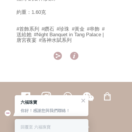
約重：1.60克
#首飾系列
#鑽石
#珍珠
#黃金
#串飾
#
送給她
#Night Banquet in Tang Palace |
唐宮夜宴
#洛神水賦系列


六福珠寶
你好！感謝您與我們聯絡！
繁體
簡体
ENG
|
|
回覆至 六福珠寶
© 六福集團 版權所有 不得轉載
|
私隱政策