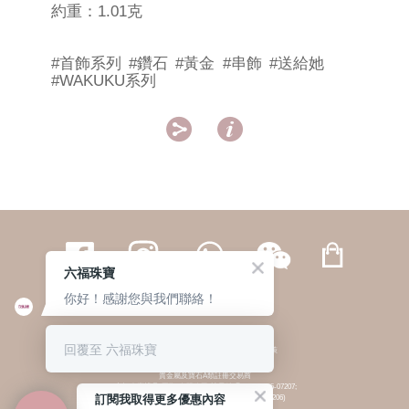
約重：1.01克
#首飾系列
#鑽石
#黃金
#串飾
#送給她
#WAKUKU系列


六福珠寶
你好！感謝您與我們聯絡！
繁體
簡体
ENG
|
|
回覆至 六福珠寶
© 六福集團 版權所有 不得轉載
|
私隱政策
貴金屬及寶石A類註冊交易商
(六福企業禮品(國際)有限公司-註冊號碼:A-B-24-05-07207;
訂閱我取得更多優惠內容
六福電子商貿有限公司-註冊號碼:A-B-24-05-07206)
貴金屬及寶石B類註冊交易商