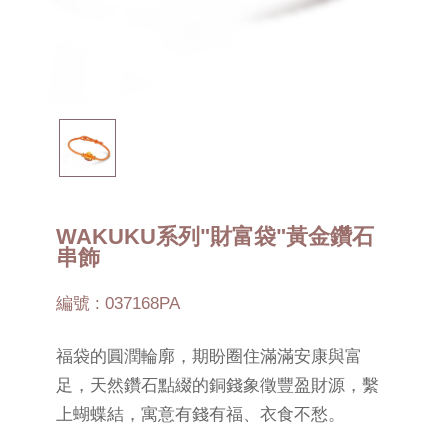
WAKUKU系列"財富袋"黃金鑽石
串飾
編號 : 037168PA
福袋的圓潤輪廓，期盼圈住滿滿安康與富
足，天然鑽石點綴的銅錢象徵豐盈財源，繫
上蝴蝶結，寓意有錢有福、衣食不愁。