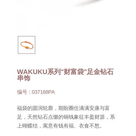
WAKUKU系列"财富袋"足金钻石
串饰
编号 : 037168PA
福袋的圆润轮廓，期盼圈住满满安康与富
足，天然钻石点缀的铜钱象征丰盈财源，系
上蝴蝶结，寓意有钱有福、衣食不愁。