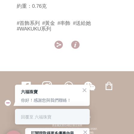
約重：0.76克
#首飾系列
#黃金
#串飾
#送給她
#WAKUKU系列


六福珠寶
你好！感謝您與我們聯絡！
繁體
簡体
ENG
|
|
回覆至 六福珠寶
© 六福集團 版權所有 不得轉載
|
私隱政策
貴金屬及寶石A類註冊交易商
(六福企業禮品(國際)有限公司-註冊號碼:A-B-24-05-07207;
訂閱我取得更多優惠內容
六福電子商貿有限公司-註冊號碼:A-B-24-05-07206)