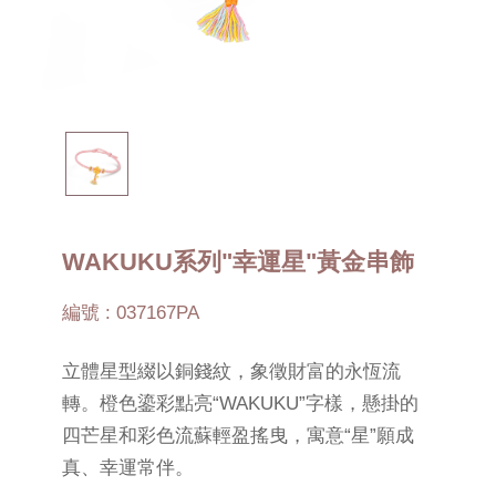
WAKUKU系列"幸運星"黃金串飾
編號 : 037167PA
立體星型綴以銅錢紋，象徵財富的永恆流
轉。橙色鎏彩點亮“WAKUKU”字樣，懸掛的
四芒星和彩色流蘇輕盈搖曳，寓意“星”願成
真、幸運常伴。