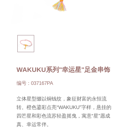
WAKUKU系列"幸运星"足金串饰
编号 : 037167PA
立体星型缀以铜钱纹，象征财富的永恒流
转。橙色鎏彩点亮“WAKUKU”字样，悬挂的
四芒星和彩色流苏轻盈摇曳，寓意“星”愿成
真、幸运常伴。