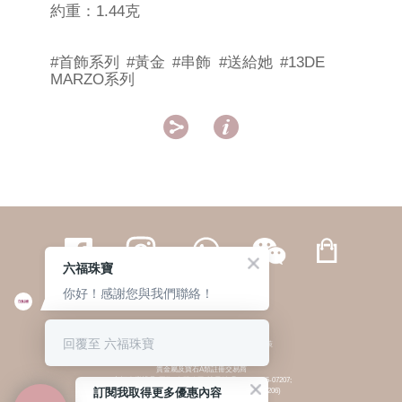
約重：1.44克
#首飾系列
#黃金
#串飾
#送給她
#13DE
MARZO系列


六福珠寶
你好！感謝您與我們聯絡！
繁體
簡体
ENG
|
|
回覆至 六福珠寶
© 六福集團 版權所有 不得轉載
|
私隱政策
貴金屬及寶石A類註冊交易商
(六福企業禮品(國際)有限公司-註冊號碼:A-B-24-05-07207;
訂閱我取得更多優惠內容
六福電子商貿有限公司-註冊號碼:A-B-24-05-07206)
貴金屬及寶石B類註冊交易商