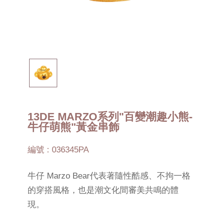
13DE MARZO系列"百變潮趣小熊-
牛仔萌熊"黃金串飾
編號 : 036345PA
牛仔 Marzo Bear代表著隨性酷感、不拘一格
的穿搭風格，也是潮文化間審美共鳴的體
現。