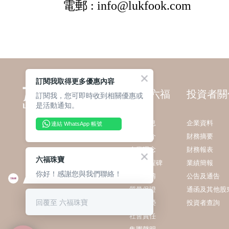
訂閱我取得更多優惠內容
關於六福
投資者關
訂閱我，您可即時收到相關優惠或
是活動通知。
最新消息
企業資料
連結 WhatsApp 帳號
集團簡介
財務摘要
企業理念
財務報表
六福珠寶
發展里程碑
業績簡報
你好！感謝您與我們聯絡！
業務範疇
公告及通告
質量保證
通函及其他股
回覆至 六福珠寶
獎項殊榮
投資者查詢
社會責任