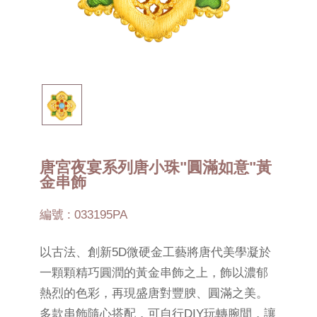
唐宮夜宴系列唐小珠"圓滿如意"黃
金串飾
編號 : 033195PA
以古法、創新5D微硬金工藝將唐代美學凝於
一顆顆精巧圓潤的黃金串飾之上，飾以濃郁
熱烈的色彩，再現盛唐對豐腴、圓滿之美。
多款串飾隨心搭配，可自行DIY玩轉腕間，讓