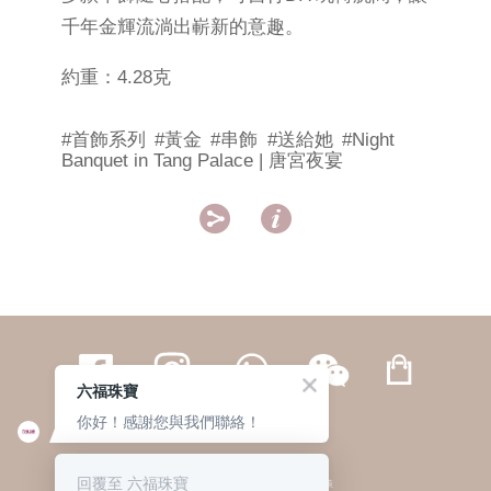
千年金輝流淌出嶄新的意趣。
約重：4.28克
#首飾系列
#黃金
#串飾
#送給她
#Night
Banquet in Tang Palace | 唐宮夜宴


六福珠寶
你好！感謝您與我們聯絡！
繁體
簡体
ENG
|
|
回覆至 六福珠寶
© 六福集團 版權所有 不得轉載
|
私隱政策