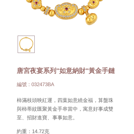
唐宮夜宴系列"如意納財"黃金手鏈
編號 : 032473BA
柿滿枝頭映紅運，四葉如意繞金福，算盤珠
與柿蒂紋匯聚黃金手串當中，寓意好事成雙
至、招財進寶、事事如意。
約重：14.72克