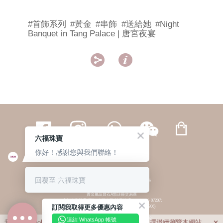
#首飾系列
#黃金
#串飾
#送給她
#Night
Banquet in Tang Palace | 唐宮夜宴


六福珠寶
你好！感謝您與我們聯絡！
繁體
簡体
ENG
|
|
回覆至 六福珠寶
© 六福集團 版權所有 不得轉載
|
私隱政策
貴金屬及寶石A類註冊交易商
(六福企業禮品(國際)有限公司-註冊號碼:A-B-24-05-07207;
訂閱我取得更多優惠內容
六福電子商貿有限公司-註冊號碼:A-B-24-05-07206)
貴金屬及寶石B類註冊交易商
(六福集團有限公司-註冊號碼:B-B-24-05-07258;
連結 WhatsApp 帳號
我們利用cookies為您提供最佳的瀏覽體驗。若您選擇繼續瀏覽本網站，
