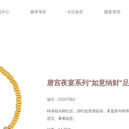
员中心
婚享专区
今日金价
顾客资讯
唐宫夜宴系列"如意纳财"
编号 : 032473BA
柿满枝头映红运，四叶如意绕金福，算盘珠与柿
进宝、事事如意。