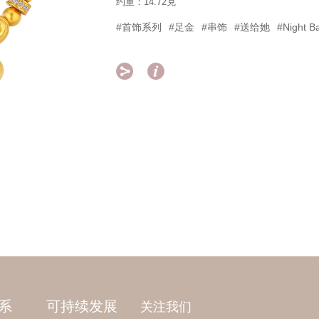
约重：14.72克
#首饰系列
#足金
#串饰
#送给她
#Night B


系
可持续发展
关注我们