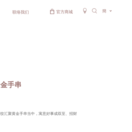
簡
官方商城
联络我们
足金手串
蒂纹汇聚黄金手串当中，寓意好事成双至、招财