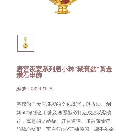
唐宮夜宴系列唐小珠"聚寶盆"黃金
鑽石串飾
編號 : 032421PA
靈感源自大唐璀璨的文化瑰寶，以古法、創
新5D微硬金工藝及瑰麗鎏彩打造成蓮花聚寶
盆，寓意招財納福、好運連連。多款黃金串
飾隨心搭配，可自行DIY玩轉腕間，讓千年金