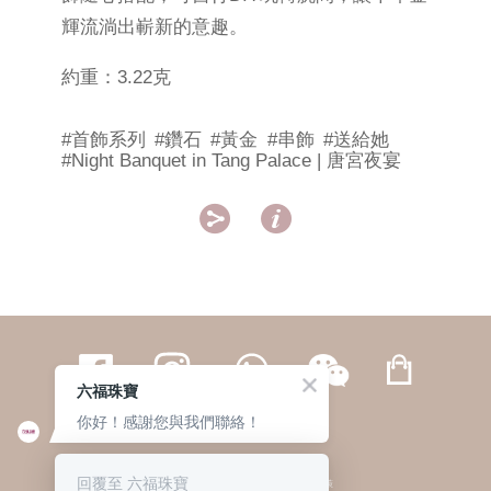
輝流淌出嶄新的意趣。
約重：3.22克
#首飾系列
#鑽石
#黃金
#串飾
#送給她
#Night Banquet in Tang Palace | 唐宮夜宴


六福珠寶
你好！感謝您與我們聯絡！
繁體
簡体
ENG
|
|
回覆至 六福珠寶
© 六福集團 版權所有 不得轉載
|
私隱政策