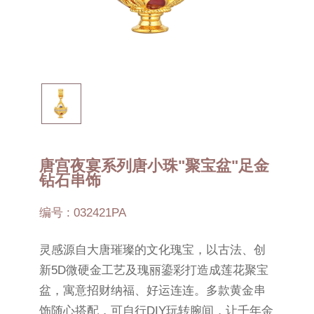
唐宫夜宴系列唐小珠"聚宝盆"足金
钻石串饰
编号 : 032421PA
灵感源自大唐璀璨的文化瑰宝，以古法、创
新5D微硬金工艺及瑰丽鎏彩打造成莲花聚宝
盆，寓意招财纳福、好运连连。多款黄金串
饰随心搭配，可自行DIY玩转腕间，让千年金