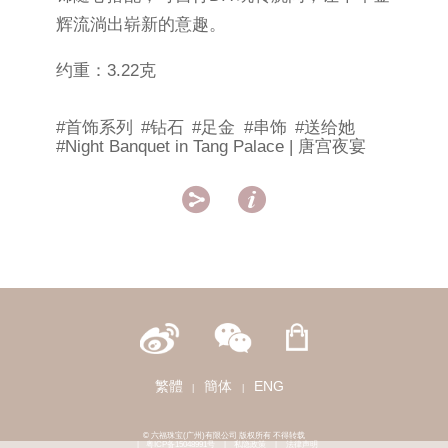
辉流淌出崭新的意趣。
约重：3.22克
#首饰系列
#钻石
#足金
#串饰
#送给她
#Night Banquet in Tang Palace | 唐宫夜宴


繁體
簡体
ENG
|
|
© 六福珠宝(广州)有限公司 版权所有 不得转载
|
粤ICP备15048991号
|
私隐政策
|
法律声明